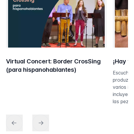
Virtual Concert: Border CrosSing
¡Hay ta
(para hispanohablantes)
Escuchen
produzca
varios in
incluyend
las pezuñ